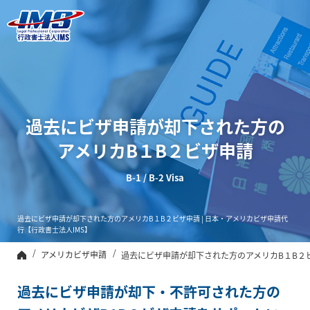
ビザ申請代行、
日本進出企業サ
ポート【行政書
士法人IMS】
過去にビザ申請が却下された方の
アメリカB１B２ビザ申請
B-1 / B-2 Visa
過去にビザ申請が却下された方のアメリカB１B２ビザ申請 | 日本・アメリカビザ申請代
行【行政書士法人IMS】
アメリカビザ申請
過去にビザ申請が却下された方のアメリカB１B２
トップ
過去にビザ申請が却下・不許可された方の