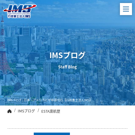
ビザ申請代行、
日本進出企業サ
ポート【行政書
士法人IMS】
IMSブログ
Staff Blog
IMSブログ | 日本・アメリカビザ申請代行【行政書士法人IMS】
IMSブログ
ESTA渡航歴
トップ