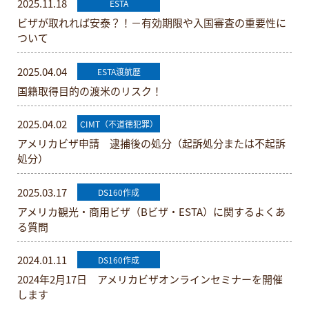
2025.11.18
ESTA
ビザが取れれば安泰？！－有効期限や入国審査の重要性に
ついて
2025.04.04
ESTA渡航歴
国籍取得目的の渡米のリスク！
2025.04.02
CIMT（不道徳犯罪）
アメリカビザ申請 逮捕後の処分（起訴処分または不起訴
処分）
2025.03.17
DS160作成
アメリカ観光・商用ビザ（Bビザ・ESTA）に関するよくあ
る質問
2024.01.11
DS160作成
2024年2月17日 アメリカビザオンラインセミナーを開催
します