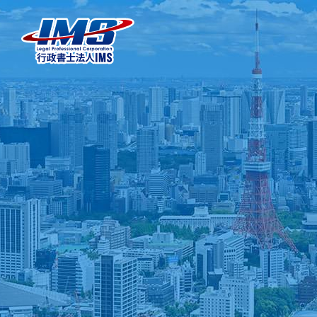
ビザ申請代行、日本進
出企業サポート【行政
書士法人IMS】