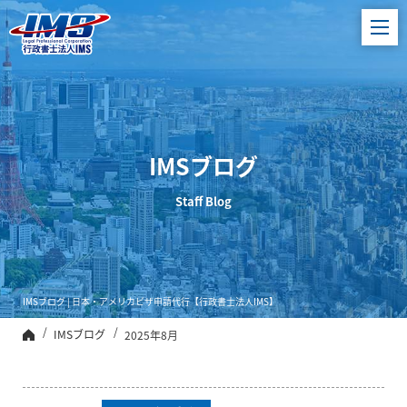
ビザ申請代行、
日本進出企業サ
ポート【行政書
士法人IMS】
IMSブログ
Staff Blog
IMSブログ | 日本・アメリカビザ申請代行【行政書士法人IMS】
IMSブログ
2025年8月
トップ