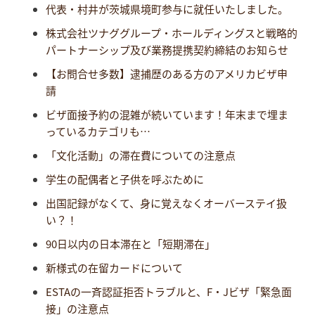
代表・村井が茨城県境町参与に就任いたしました。
株式会社ツナググループ・ホールディングスと戦略的
パートナーシップ及び業務提携契約締結のお知らせ
【お問合せ多数】逮捕歴のある方のアメリカビザ申
請
ビザ面接予約の混雑が続いています！年末まで埋ま
っているカテゴリも…
「文化活動」の滞在費についての注意点
学生の配偶者と子供を呼ぶために
出国記録がなくて、身に覚えなくオーバーステイ扱
い？！
90日以内の日本滞在と「短期滞在」
新様式の在留カードについて
ESTAの一斉認証拒否トラブルと、F・Jビザ「緊急面
接」の注意点