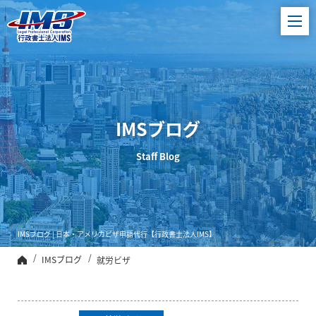
ビザ申請代行、
日本進出企業サ
ポート【行政書
士法人IMS】
IMSブログ
Staff Blog
IMSブログ | 日本・アメリカビザ申請代行【行政書士法人IMS】
IMSブログ
就労ビザ
トップ